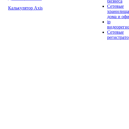
бизнеса
Сетевые
Калькулятор Axis
хранилища
дома и офи
ip
видеореги
Сетевые
регистрато