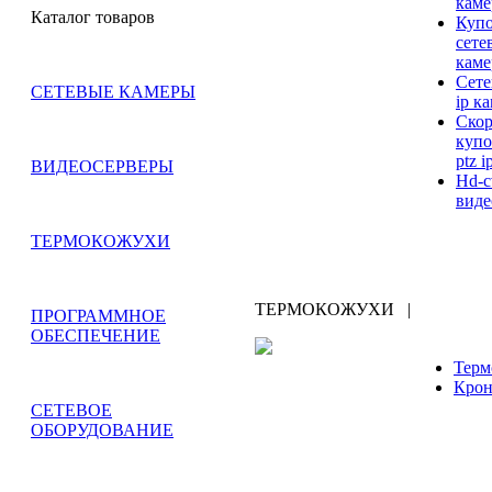
кам
Каталог товаров
Куп
сете
кам
Сете
СЕТЕВЫЕ КАМЕРЫ
ip к
Ско
куп
ptz 
ВИДЕОСЕРВЕРЫ
Hd-c
вид
ТЕРМОКОЖУХИ
ТЕРМОКОЖУХИ
|
ПРОГРАММНОЕ
ОБЕСПЕЧЕНИЕ
Терм
Кро
СЕТЕВОЕ
ОБОРУДОВАНИЕ