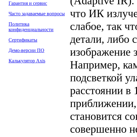
(Adaptive IR).
Гарантия и сервис
что ИК излуч
Часто задаваемые вопросы
слабое, так ч
Политика
конфиденциальности
детали, либо 
Сертификаты
изображение з
Демо-версии ПО
Калькулятор Axis
Например, ка
подсветкой ул
расстоянии в 
приближении,
становится с
совершенно н