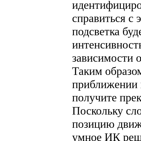
идентифициро
справиться с 
подсветка буд
интенсивность
зависимости о
Таким образом
приближении 
получите пре
Поскольку сл
позицию движ
умное ИК реше