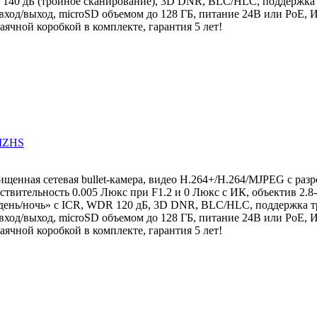
 140 дБ (тройное сканирование), 3D DNR, BLC/HLC, поддержка 
вход/выход, microSD объемом до 128 ГБ, питание 24В или PoE, И
паячной коробкой в комплекте, гарантия 5 лет!
IZHS
щенная сетевая bullet-камера, видео H.264+/H.264/MJPEG с раз
ствительность 0.005 Люкс при F1.2 и 0 Люкс с ИК, объектив 2.8
«день/ночь» с ICR, WDR 120 дБ, 3D DNR, BLC/HLC, поддержка т
вход/выход, microSD объемом до 128 ГБ, питание 24В или PoE, И
паячной коробкой в комплекте, гарантия 5 лет!