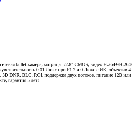
сетевая bullet-камера, матрица 1/2.8" CMOS, видео H.264+/H.26
увствительность 0.01 Люкс при F1.2 и 0 Люкс с ИК, объектив 4 
, 3D DNR, BLC, ROI, поддержка двух потоков, питание 12В или
те, гарантия 5 лет!