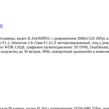
IS
let-камера, видео H.264/MJPEG с разрешением 2688x1520 20Fps и
 F1.2, объектив 2.8-12мм F1.4 (-Z моторизированный, опц.), реж
н WDR 120дБ, цифровое шумоподавление 3D DNR, DualStream, 
-подсветка до 30 метров, IP66, поворотный кронштейн в компле
кая IP-камера, видео H.264 с разрешением 1920x1080 25Fps, чув