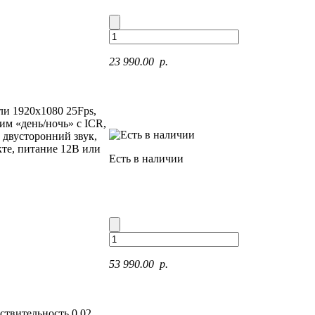
23 990.00 p.
ли 1920x1080 25Fps,
им «день/ночь» с ICR,
двусторонний звук,
кте, питание 12В или
Есть в наличии
53 990.00 p.
ствительность 0.02