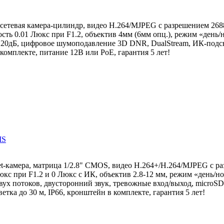
сетевая камера-цилиндр, видео H.264/MJPEG с разрешением 268
сть 0.01 Люкс при F1.2, объектив 4мм (6мм опц.), режим «день/
0дБ, цифровое шумоподавление 3D DNR, DualStream, ИК-подсве
комплекте, питание 12В или PoE, гарантия 5 лет!
IS
let-камера, матрица 1/2.8" CMOS, видео H.264+/H.264/MJPEG с 
Люкс при F1.2 и 0 Люкс с ИК, объектив 2.8-12 мм, режим «день/н
ух потоков, двусторонний звук, тревожные вход/выход, microSD
тка до 30 м, IP66, кронштейн в комплекте, гарантия 5 лет!