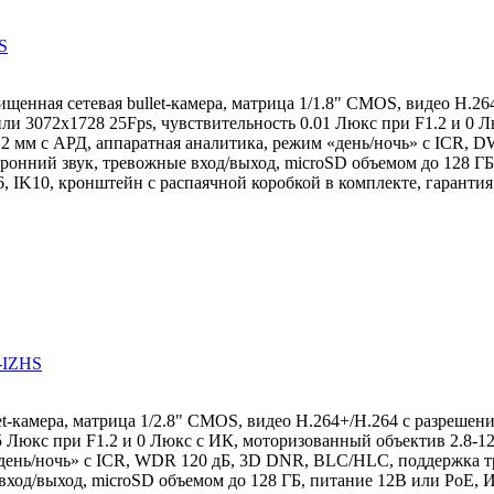
S
щенная сетевая bullet-камера, матрица 1/1.8" CMOS, видео H.2
ли 3072x1728 25Fps, чувствительность 0.01 Люкс при F1.2 и 0 Л
12 мм с АРД, аппаратная аналитика, режим «день/ночь» с ICR,
оронний звук, тревожные вход/выход, microSD объемом до 128 ГБ
6, IK10, кронштейн с распаячной коробкой в комплекте, гарантия 
-IZHS
et-камера, матрица 1/2.8" CMOS, видео H.264+/H.264 с разрешен
5 Люкс при F1.2 и 0 Люкс с ИК, моторизованный объектив 2.8-12
«день/ночь» с ICR, WDR 120 дБ, 3D DNR, BLC/HLC, поддержка т
вход/выход, microSD объемом до 128 ГБ, питание 12В или PoE, И