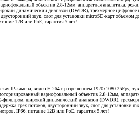
вариофокальный объектив 2.8-12мм, аппаратная аналитика, режи
ирокий динамический диапазон (DWDR), трехмерное цифровое
 двусторонний звук, слот для установки microSD-карт объемом д
итание 12В или PoE, гарантия 5 лет!
кая IP-камера, видео H.264 с разрешением 1920x1080 25Fps, чув
 моторизированный вариофокальный объектив 2.8-12мм, аппарат
К-фильтром, широкий динамический диапазон (DWDR), трехмер
ержка трех потоков, двусторонний звук, слот для установки mi
метров, IP66, питание 12В или PoE, гарантия 5 лет!