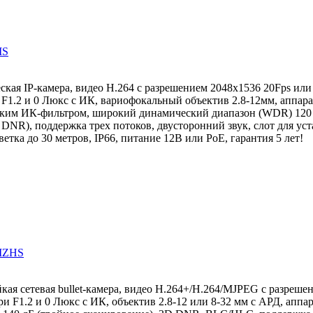
IS
кая IP-камера, видео H.264 с разрешением 2048x1536 20Fps или
 F1.2 и 0 Люкс с ИК, вариофокальный объектив 2.8-12мм, аппара
ским ИК-фильтром, широкий динамический диапазон (WDR) 120 
NR), поддержка трех потоков, двусторонний звук, слот для ус
етка до 30 метров, IP66, питание 12В или PoE, гарантия 5 лет!
IZHS
кая сетевая bullet-камера, видео H.264+/H.264/MJPEG с разреше
и F1.2 и 0 Люкс с ИК, объектив 2.8-12 или 8-32 мм с АРД, аппа