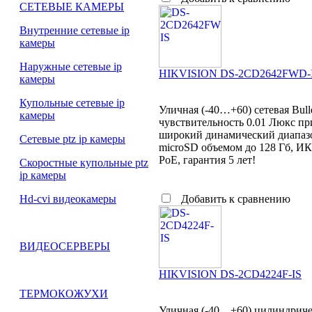
СЕТЕВЫЕ КАМЕРЫ
Внутренние сетевые ip
камеры
Наружные сетевые ip
HIKVISION DS-2CD2642FWD-
камеры
Купольные сетевые ip
Уличная (-40…+60) сетевая Bul
камеры
чувствительность 0.01 Люкс при
широкий динамический диапазо
Сетевые ptz ip камеры
microSD объемом до 128 Гб, ИК
PoE, гарантия 5 лет!
Скоростные купольные ptz
ip камеры
Добавить к сравнению
Hd-cvi видеокамеры
ВИДЕОСЕРВЕРЫ
HIKVISION DS-2CD4224F-IS
ТЕРМОКОЖУХИ
Уличная (-40…+60) цилиндричес