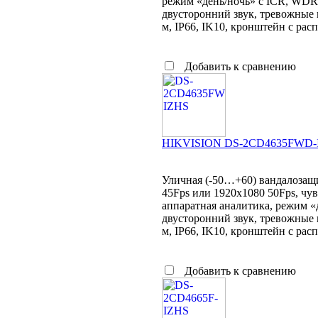
режим «день/ночь» с ICR, WDR
двусторонний звук, тревожные 
м, IP66, IK10, кронштейн с рас
Добавить к сравнению
HIKVISION DS-2CD4635FWD-
Уличная (-50…+60) вандалозащи
45Fps или 1920x1080 50Fps, чув
аппаратная аналитика, режим 
двусторонний звук, тревожные 
м, IP66, IK10, кронштейн с рас
Добавить к сравнению