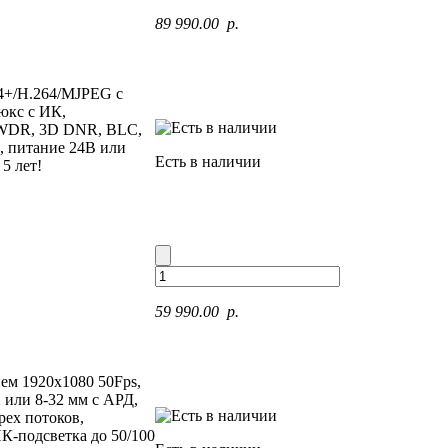
89 990.00 p.
64+/H.264/MJPEG с
юкс с ИК,
 DWDR, 3D DNR, BLC,
, питание 24В или
Есть в наличии
5 лет!
59 990.00 p.
ием 1920x1080 50Fps,
 или 8-32 мм с АРД,
рех потоков,
К-подсветка до 50/100