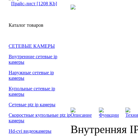
Прайс-лист [1208 Kb]
Каталог товаров
СЕТЕВЫЕ КАМЕРЫ
Внутренние сетевые ip
камеры
Наружные сетевые ip
камеры
Купольные сетевые ip
камеры
Сетевые ptz ip камеры
Описание
Функции
Техни
Скоростные купольные ptz ip
камеры
Внутренняя I
Hd-cvi видеокамеры