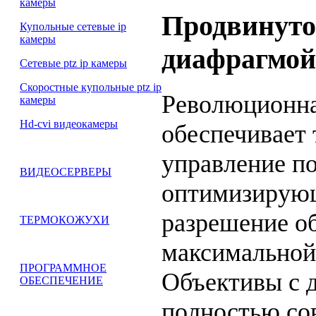
камеры
Продвинуто
Купольные сетевые ip
камеры
диафрагмой
Сетевые ptz ip камеры
Скоростные купольные ptz ip
Революционная
камеры
Hd-cvi видеокамеры
обеспечивает 
управление п
ВИДЕОСЕРВЕРЫ
оптимизирующ
разрешение о
ТЕРМОКОЖУХИ
максимальной
ПРОГРАММНОЕ
Объективы с 
ОБЕСПЕЧЕНИЕ
полностью со