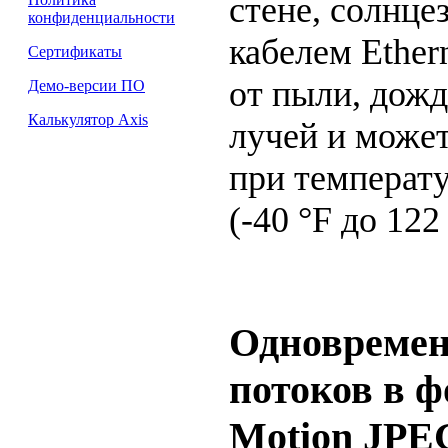
стене, солнц
конфиденциальности
кабелем Ether
Сертификаты
от пыли, дожд
Демо-версии ПО
Калькулятор Axis
лучей и может
при температ
(-40 °F
до
122 
Одновремен
потоков в ф
Motion JPE