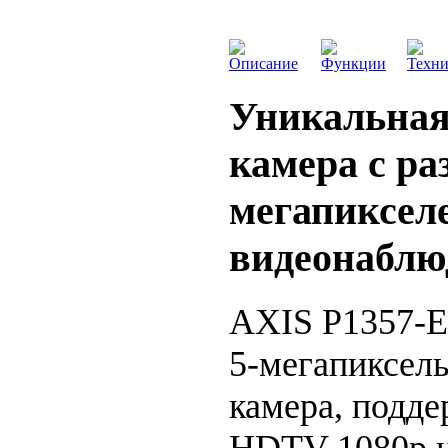
Описание
Функции
Техни
Уникальная
камера с ра
мегапиксел
видеонаблю
AXIS P1357-Е
5-мегапиксель
камера, подд
HDTV 1080p и