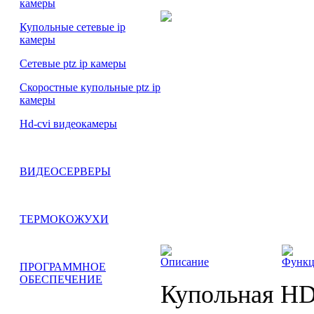
камеры
Купольные сетевые ip
камеры
Сетевые ptz ip камеры
Скоростные купольные ptz ip
камеры
Hd-cvi видеокамеры
ВИДЕОСЕРВЕРЫ
ТЕРМОКОЖУХИ
Описание
Функ
ПРОГРАММНОЕ
ОБЕСПЕЧЕНИЕ
Купольная HD