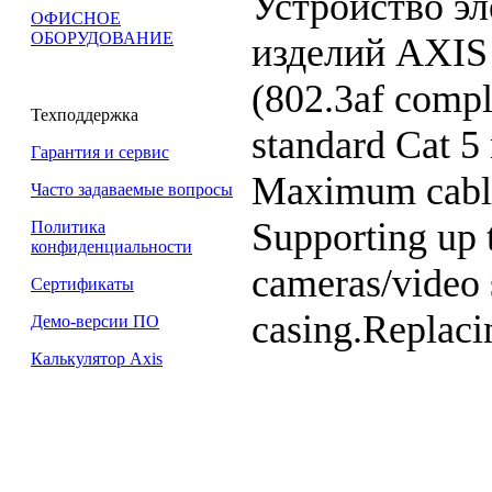
Устройство эл
ОФИСНОЕ
ОБОРУДОВАНИЕ
изделий AXIS
(802.3af compl
Техподдержка
standard Cat 5
Гарантия и сервис
Maximum cable
Часто задаваемые вопросы
Supporting up 
Политика
конфиденциальности
cameras/video 
Сертификаты
casing.Replac
Демо-версии ПО
Калькулятор Axis