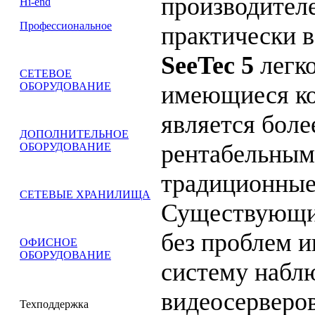
производител
Hi-end
Профессиональное
практически 
SeeTec 5
легко
СЕТЕВОЕ
ОБОРУДОВАНИЕ
имеющиеся ко
является бол
ДОПОЛНИТЕЛЬНОЕ
рентабельным
ОБОРУДОВАНИЕ
традиционные
СЕТЕВЫЕ ХРАНИЛИЩА
Существую­щи
без проблем и
ОФИСНОЕ
ОБОРУДОВАНИЕ
систему набл
видеосерверов
Техподдержка