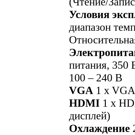
(Чтение/Запис
Условия экс
диапазон темп
Относительна
Электропита
питания, 350 
100 – 240 В
VGA
1 x VGA
HDMI
1 x HD
дисплей)
Охлаждение
2