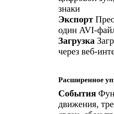
знаки
Экспорт
Прео
один AVI-фай
Загрузка
Загр
через веб-инт
Расширенное уп
События
Фун
движения, тр