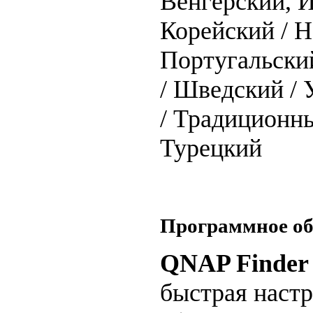
Венгерский, И
Корейский / Н
Португальский
/ Шведский /
/ Традиционны
Турецкий
Программное об
QNAP Finder
быстрая наст