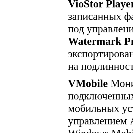
VioStor Playe
записанных ф
под управлен
Watermark P
экспортирова
на подлиннос
VMobile
Мони
подключенных
мобильных ус
управлением A