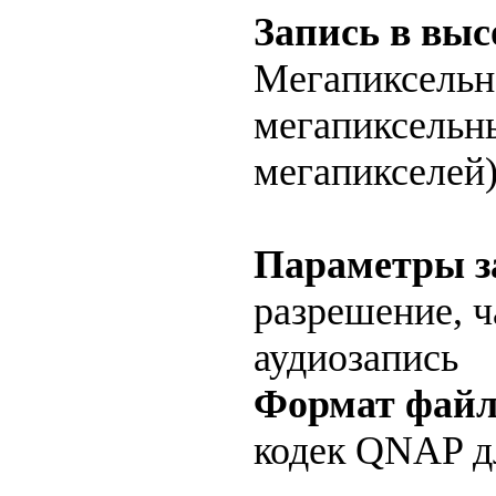
Запись в выс
Мегапиксельн
мегапиксельны
мегапикселей
Параметры з
разрешение, ч
аудиозапись
Формат файл
кодек QNAP д