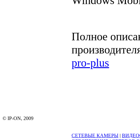
Windows Mobi
Полное описан
производител
pro-plus
© IP-ON, 2009
СЕТЕВЫЕ КАМЕРЫ
|
ВИДЕО