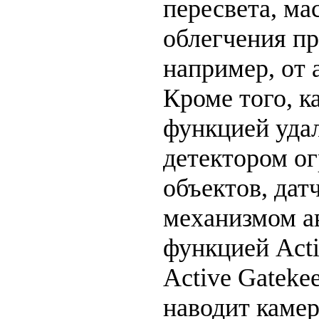
пересвета, м
облегчения пр
например, от 
Кроме того, к
функцией удал
детектором о
объектов, дат
механизмом а
функцией Acti
Active Gateke
наводит камер