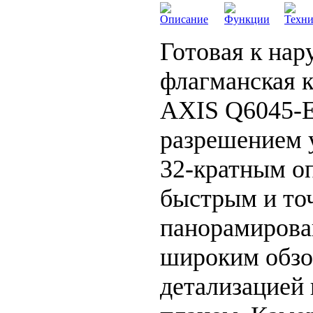
Описание
Функции
Техни
Готовая к нар
флагманская 
AXIS Q6045-Е
разрешением 
32-кратным о
быстрым и то
панорамирова
широким обзо
детализацией