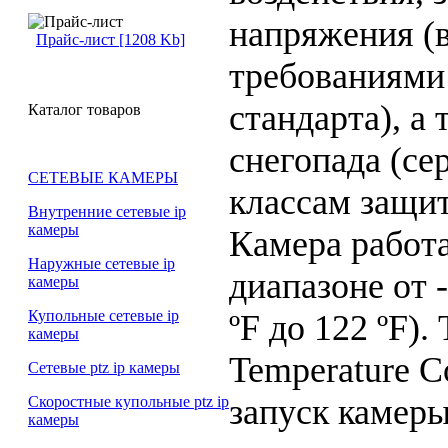
напряжения (в
Прайс-лист [1208 Kb]
требованиями
стандарта), а
Каталог товаров
снегопада (се
СЕТЕВЫЕ КАМЕРЫ
классам защи
Внутренние сетевые ip
камеры
Камера работ
Наружные сетевые ip
диапазоне от -
камеры
Купольные сетевые ip
ºF до 122 ºF).
камеры
Temperature C
Сетевые ptz ip камеры
запуск камеры
Скоростные купольные ptz ip
камеры