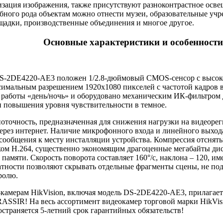
лизация изображения, также присутствуют разноконтрастное осв
бного рода объектам можно отнести музеи, образовательные уч
щадки, производственные объединения и многое другое.
Основные характеристики и особенности
DS-2DE4220-AE3 положен 1/2.8-дюймовый CMOS-сенсор с высоко
симальным разрешением 1920х1080 пикселей с частотой кадров в
работы «день/ночь» и оборудовано механическим ИК-фильтром 
 и повышения уровня чувствительности в темное.
точность, предназначенная для снижения нагрузки на видеорегис
ерез интернет. Наличие микрофонного входа и линейного выход
 сообщения к месту инсталляции устройства. Компрессия отснят
ом H.264, существенно экономящим драгоценные мегабайты дис
 памяти. Скорость поворота составляет 160°/с, наклона – 120, и
атности позволяют скрывать отдельные фрагменты сцены, не по
ролю.
P-камерам HikVision, включая модель DS-2DE4220-AE3, прилагае
ASSIR! На весь ассортимент видеокамер торговой марки HikVisi
страняется 5-летний срок гарантийных обязательств!