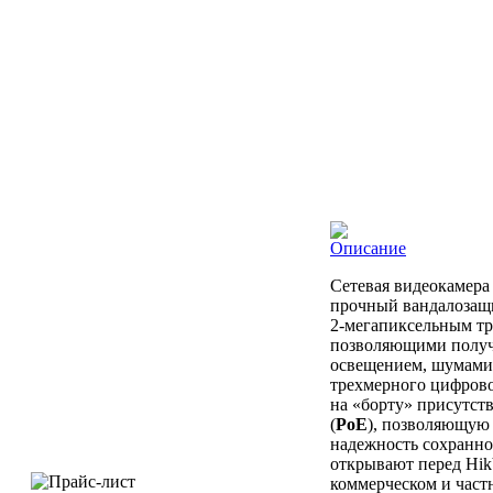
Описание
Сетевая видеокамера
прочный вандалозащ
2-мегапиксельным тр
позволяющими получ
освещением, шумами
трехмерного цифрово
на «борту» присутст
(
PoE
), позволяющую 
надежность сохранн
открывают перед Hik
коммерческом и част