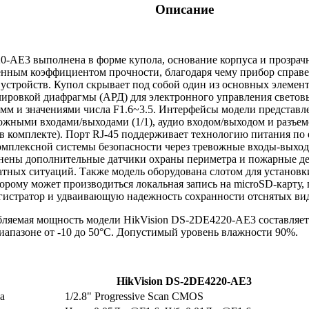
Описание
0-AE3 выполнена в форме купола, основание корпуса и прозрач
нным коэффициентом прочности, благодаря чему прибор справед
стройств. Купол скрывает под собой один из основных элемент
лировкой диафрагмы (АРД) для электронного управления свето
 мм и значениями числа F1.6~3.5. Интерфейсы модели представ
вожными входами/выходами (1/1), аудио входом/выходом и разъе
в комплекте). Порт RJ-45 поддерживает технологию питания по 
омплексной системы безопасности через тревожные входы-выхо
нены дополнительные датчики охраны периметра и пожарные д
тных ситуаций. Также модель оборудована слотом для установки
оторому может производиться локальная запись на microSD-карт
истратор и удваивающую надежность сохранности отснятых ви
ляемая мощность модели HikVision DS-2DE4220-AE3 составляет
диапазоне от -10 до 50°С. Допустимый уровень влажности 90%.
HikVision DS-2DE4220-AE3
а
1/2.8" Progressive Scan CMOS