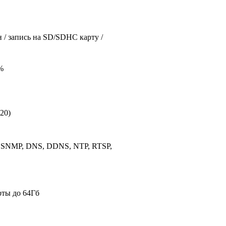
 / запись на SD/SDHC карту /
%
720)
P, SNMP, DNS, DDNS, NTP, RTSP,
рты до 64Гб