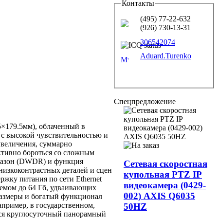
Контакты
(495) 77-22-632
(926) 730-13-31
306542074
Aduard.Turenko
Спецпредложение
×179.5мм), облаченный в
с высокой чувствительностью и
увеличения, суммарно
тивно бороться со сложным
пазон (DWDR) и функция
Сетевая скоростная
низкоконтрастных деталей и сцен
купольная PTZ IP
жку питания по сети Ethernet
видеокамера (0429-
ъемом до 64 Гб, удваивающих
002) AXIS Q6035
азмеры и богатый функционал
пример, в государственном,
50HZ
ется круглосуточный панорамный