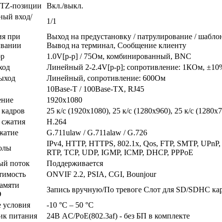
PTZ-позиции
Вкл./выкл.
ный вход/
1/1
ия при
Выход на предустановку / патрулирование / шаблон
ывании
Вывод на терминал, Сообщение клиенту
р
1.0V[p-p] / 75Ом, комбинированный, BNC
ход
Линейный 2-2.4V[p-p]; сопротивление: 1КОм, ±10
ыход
Линейный, сопротивление: 600Ом
10Base-T / 100Base-TX, RJ45
ение
1920x1080
 кадров
25 к/с (1920x1080), 25 к/с (1280x960), 25 к/с (1280x
 сжатия
H.264
жатие
G.711ulaw / G.711alaw / G.726
IPv4, HTTP, HTTPS, 802.1x, Qos, FTP, SMTP, UPn
олы
RTP, TCP, UDP, IGMP, ICMP, DHCP, PPPoE
ый поток
Поддерживается
тимость
ONVIF 2.2, PSIA, CGI, Bounjour
памяти
Запись вручную/По тревоге Слот для SD/SDHC ка
D
 условия
-10 °C – 50 °C
ик питания
24В AC/PoE(802.3af) - без БП в комплекте