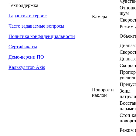
Чувств
Техподдержка
Отноше
шум
Гарантия и сервис
Камера
Скорост
Часто задаваемые вопросы
Режим 
Объект
Политика конфиденциальности
Диапаз
Сертификаты
Скорост
Демо-версии ПО
Диапаз
Скорост
Калькулятор Axis
Пропор
увелич
Предус
Поворот и
Зоны
наклон
патрул
Восста
параме
Стоп-к
поворо
Режим 