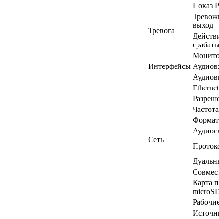
Показ 
Тревож
выход
Тревога
Действ
срабат
Монито
Интерфейсы
Аудиов
Аудиов
Ethernet
Разреш
Частота
Формат
Аудиос
Сеть
Проток
Дуальн
Совмес
Карта 
microS
Рабочие
Источн