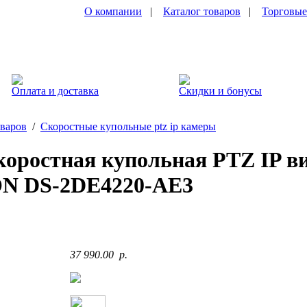
О компании
|
Каталог товаров
|
Торговые
Оплата и доставка
Скидки и бонусы
оваров
/
Скоростные купольные ptz ip камеры
коростная купольная PTZ IP в
N DS-2DE4220-AE3
37 990.00 p.