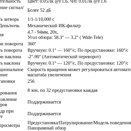
ительность
Цвет: 0.05Лк @F1.6, Ч/б: 0.01Лк @F1.6
ние сигнал/
Более 52 дБ
ь затвора
1/1-1/10,000 с
День/ночь
Механический ИК-фильтр
4.7 - 94мм, 20x,
ив
Угол обзора: 58.3° — 3.2° ( Wide-Tele)
он поворота
360°
ь поворота
Вручную: 0.1° — 160°/с, По предустановке: 160°/с
он наклона
-2°-90° (Автоматический переворот)
ь наклона
Вручную: 0.1° — 120°/с, По предустановке: 120°/с
циональное
Скорость вращения может регулироваться автомати
ение
масштаба увеличения
тановки
256
8 зон, по 32 предустановки каждая
ирования
новление
Поддерживается
тров
адр при
Поддерживается
те
Предустановка/Патрулирование/Модель поведения
просмотра
Панорамный обзор