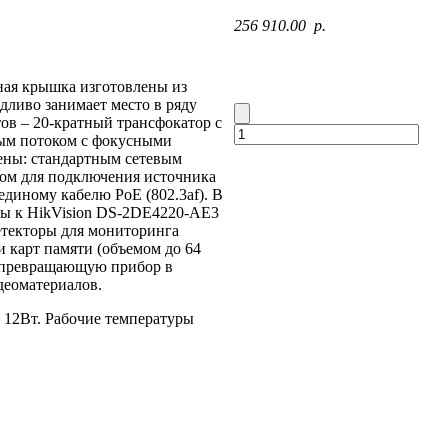
256 910.00 p.
ная крышка изготовлены из
ливо занимает место в ряду
ов – 20-кратный трансфокатор с
вым потоком с фокусными
лены: стандартным сетевым
мом для подключения источника
единому кабелю PoE (802.3af). В
ды к HikVision DS-2DE4220-AE3
етекторы для мониторинга
 карт памяти (объемом до 64
у, превращающую прибор в
деоматериалов.
 12Вт. Рабочие температуры