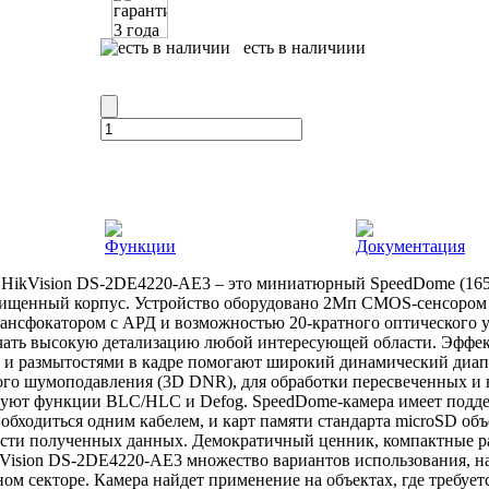
есть в наличиии
Функции
Документация
 HikVision DS-2DE4220-AE3 – это миниатюрный SpeedDome (165
ищенный корпус. Устройство оборудовано 2Мп CMOS-сенсором 
ансфокатором с АРД и возможностью 20-кратного оптического 
ать высокую детализацию любой интересующей области. Эффек
 и размытостями в кадре помогают широкий динамический диа
го шумоподавления (3D DNR), для обработки пересвеченных и 
вуют функции BLC/HLC и Defog. SpeedDome-камера имеет поддер
обходиться одним кабелем, и карт памяти стандарта microSD об
ости полученных данных. Демократичный ценник, компактные р
Vision DS-2DE4220-AE3 множество вариантов использования, на
ном секторе. Камера найдет применение на объектах, где требу