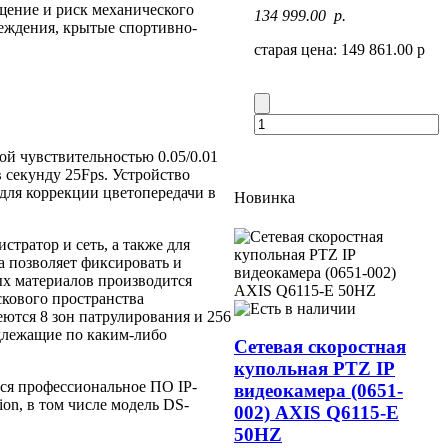
ещение и риск механического
134 999.00 p.
реждения, крытые спортивно-
старая цена: 149 861.00 р
й чувствительностью 0.05/0.01
 секунду 25Fps. Устройство
для коррекции цветопередачи в
Новинка
тратор и сеть, а также для
а позволяет фиксировать и
ых материалов производится
кового пространства
меются 8 зон патрулирования и 256
длежащие по каким-либо
Сетевая скоростная
купольная PTZ IP
тся профессиональное ПО IP-
видеокамера (0651-
on, в том числе модель DS-
002) AXIS Q6115-E
50HZ