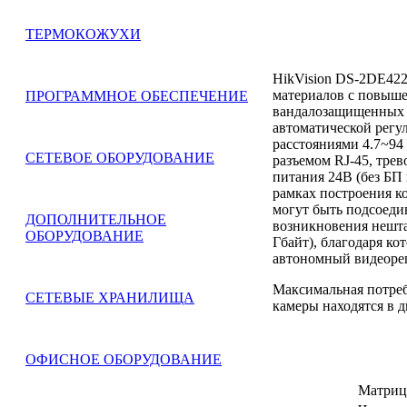
ТЕРМОКОЖУХИ
HikVision DS-2DE422
материалов с повыше
ПРОГРАММНОЕ ОБЕСПЕЧЕНИЕ
вандалозащищенных у
автоматической регу
расстояниями 4.7~94
СЕТЕВОЕ ОБОРУДОВАНИЕ
разъемом RJ-45, тре
питания 24В (без БП 
рамках построения к
могут быть подсоеди
ДОПОЛНИТЕЛЬНОЕ
возникновения нешта
ОБОРУДОВАНИЕ
Гбайт), благодаря к
автономный видеорег
Максимальная потреб
СЕТЕВЫЕ ХРАНИЛИЩА
камеры находятся в 
ОФИСНОЕ ОБОРУДОВАНИЕ
Матриц