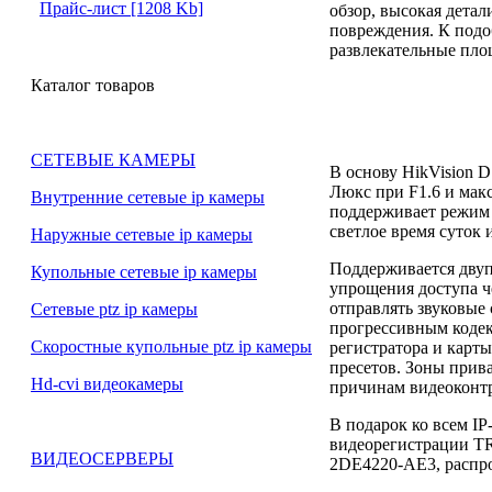
Прайс-лист [1208 Kb]
обзор, высокая дета
повреждения. К подо
развлекательные пло
Каталог товаров
СЕТЕВЫЕ КАМЕРЫ
В основу HikVision 
Люкс при F1.6 и мак
Внутренние сетевые ip камеры
поддерживает режим 
светлое время суток
Наружные сетевые ip камеры
Поддерживается двупо
Купольные сетевые ip камеры
упрощения доступа ч
отправлять звуковые
Сетевые ptz ip камеры
прогрессивным кодек
Скоростные купольные ptz ip камеры
регистратора и карты
пресетов. Зоны прив
Hd-cvi видеокамеры
причинам видеоконт
В подарок ко всем I
видеорегистрации TR
ВИДЕОСЕРВЕРЫ
2DE4220-AE3, распро