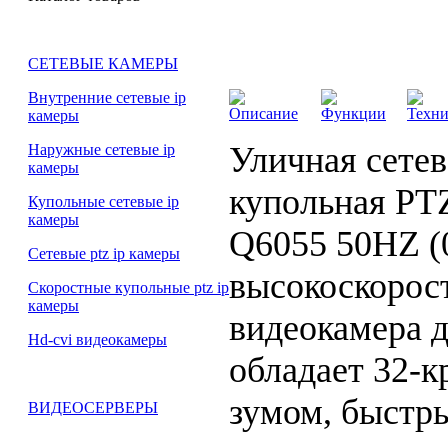
СЕТЕВЫЕ КАМЕРЫ
Внутренние сетевые ip
Описание
Функции
Техни
камеры
Уличная сетев
Наружные сетевые ip
камеры
купольная PT
Купольные сетевые ip
камеры
Q6055 50HZ (0
Сетевые ptz ip камеры
высокоскорос
Скоростные купольные ptz ip
камеры
видеокамера 
Hd-cvi видеокамеры
обладает 32-
зумом, быстр
ВИДЕОСЕРВЕРЫ