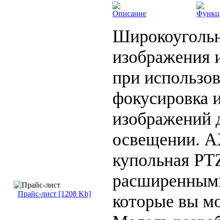
Описание
Функц
Широкоуголь
изображения 
при использо
фокусировка и
изображений 
освещении. A
купольная PT
расширенным
Прайс-лист [1208 Kb]
которые вы мо