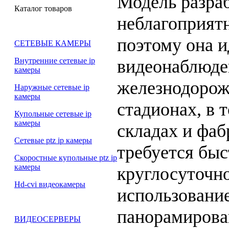
Модель разра
Каталог товаров
неблагоприят
поэтому она и
СЕТЕВЫЕ КАМЕРЫ
видеонаблюден
Внутренние сетевые ip
камеры
железнодорож
Наружные сетевые ip
камеры
стадионах, в 
Купольные сетевые ip
камеры
складах и фаб
Сетевые ptz ip камеры
требуется быс
Скоростные купольные ptz ip
камеры
круглосуточн
Hd-cvi видеокамеры
использовани
панорамирован
ВИДЕОСЕРВЕРЫ