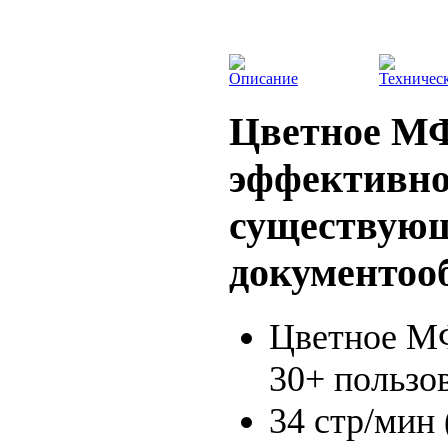
Описание
Техничес
Цветное МФ
эффективно
существую
документоо
Цветное МФ
30+ пользо
34 стр/мин 