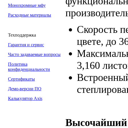
функциональн
Монохромные мфу
производител
Расходные материалы
Скорость пе
Техподдержка
цвете, до 3
Гарантия и сервис
Максимальн
Часто задаваемые вопросы
3,160 листо
Политика
конфиденциальности
Встроенны
Сертификаты
степлирова
Демо-версии ПО
Калькулятор Axis
Высочайший 