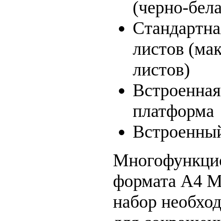
(черно-бела
Стандартная
листов (ма
листов)
Встроенная
платформа
Встроенный
Многофункцио
формата А4 M
набор необхо