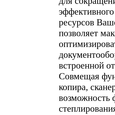
для сокращени
эффективного
ресурсов Ваше
позволяет ма
оптимизирова
документообор
встроенной о
Совмещая фун
копира, сканер
возможность
степлирования