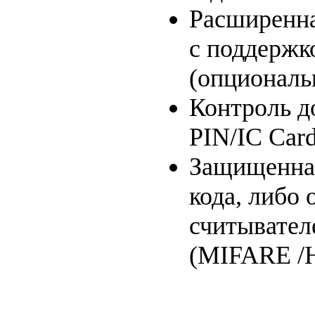
Расширенна
с поддержк
(опциональ
Контроль д
PIN/IC Car
Защищенная
кода, либо
считывател
(MIFARE /