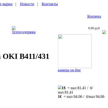
е марки
|
Новости
|
Контакты
Корзина
0.00 руб
Техподдержка
 OKI B411/431
камера on-line
1$
= нал 81.41 / б/
нал 81.41
1€
= нал 94.06 / б/нал 94.06