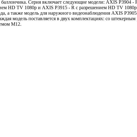
 баллончика. Серия включает следующие модели: AXIS P3904 - 
нием HD TV 1080p и AXIS P3915 - R с разрешением HD TV 1080p
ода, а также модель для наружного видеонаблюдения AXIS P390
аждая модель поставляется в двух комплектациях: со штекерным
емом M12.