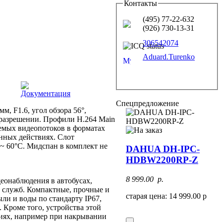
Контакты
(495) 77-22-632
(926) 730-13-31
306542074
Aduard.Turenko
Документация
Спецпредложение
м, F1.6, угол обзора 56°,
 разрешении. Профили H.264 Main
уемых видеопотоков в форматах
нных действиях. Слот
 ~ 60°C. Мидспан в комплект не
DAHUA DH-IPC-
HDBW2200RP-Z
8 999.00 p.
еонаблюдения в автобусах,
ых служб. Компактные, прочные и
старая цена: 14 999.00 р
ли и воды по стандарту IP67,
 Кроме того, устройства этой
иях, например при накрывании