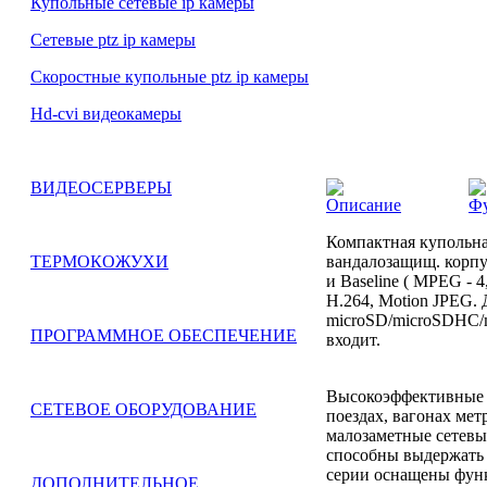
Купольные сетевые ip камеры
Сетевые ptz ip камеры
Скоростные купольные ptz ip камеры
Hd-cvi видеокамеры
ВИДЕОСЕРВЕРЫ
Описание
Ф
Компактная купольная
вандалозащищ. корпу
ТЕРМОКОЖУХИ
и Baseline ( MPEG - 
H.264, Motion JPEG.
microSD/microSDHC/mi
ПРОГРАММНОЕ ОБЕСПЕЧЕНИЕ
входит.
Высокоэффективные с
СЕТЕВОЕ ОБОРУДОВАНИЕ
поездах, вагонах мет
малозаметные сетевы
способны выдержать 
серии оснащены фун
ДОПОЛНИТЕЛЬНОЕ