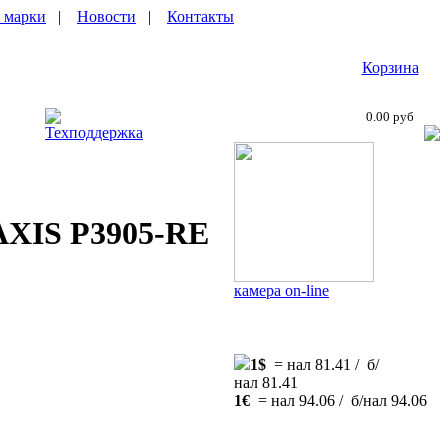
 марки
|
Новости
|
Контакты
Корзина
0.00 руб
Техподдержка
 AXIS P3905-RE
камера on-line
1$
= нал 81.41 / б/
нал 81.41
1€
= нал 94.06 / б/нал 94.06