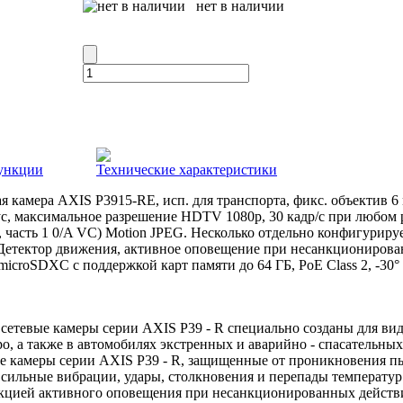
нет в наличии
ункции
Технические характеристики
 камера AXIS P3915-RE, исп. для транспорта, фикс. объектив 6 м
с, максимальное разрешение HDTV 1080p, 30 кадр/с при любом
4, часть 1 0/A VC) Motion JPEG. Несколько отдельно конфигурир
 Детектор движения, активное оповещение при несанкционирова
croSDXC с поддержкой карт памяти до 64 ГБ, PoE Class 2, -30°
етевые камеры серии AXIS P39 - R специально созданы для вид
ро, а также в автомобилях экстренных и аварийно - спасательн
е камеры серии AXIS P39 - R, защищенные от проникновения пы
сильные вибрации, удары, столкновения и перепады температур.
кцией активного оповещения при несанкционированных действ