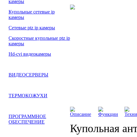
камеры
Купольные сетевые ip
камеры
Сетевые ptz ip камеры
Скоростные купольные ptz ip
камеры
Hd-cvi видеокамеры
ВИДЕОСЕРВЕРЫ
ТЕРМОКОЖУХИ
Описание
Функции
Техни
ПРОГРАММНОЕ
ОБЕСПЕЧЕНИЕ
Купольная ант