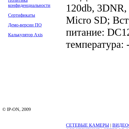
Политика
120db, 3DNR,
конфиденциальности
Сертификаты
Micro SD; Вс
Демо-версии ПО
питание: DC1
Калькулятор Axis
температура: 
© IP-ON, 2009
СЕТЕВЫЕ КАМЕРЫ
|
ВИДЕО