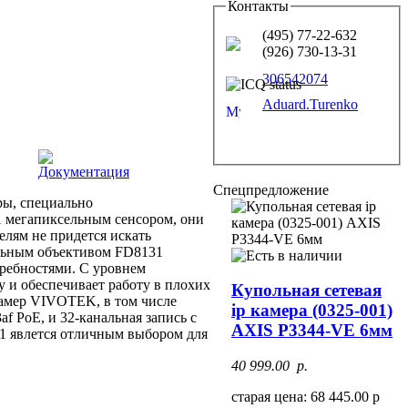
Контакты
(495) 77-22-632
(926) 730-13-31
306542074
Aduard.Turenko
Документация
Спецпредложение
ы, специально
1 мегапиксельным сенсором, они
елям не придется искать
альным объективом FD8131
требностями. С уровнем
 и обеспечивает работу в плохих
Купольная сетевая
камер VIVOTEK, в том числе
ip камера (0325-001)
f PoE, и 32-канальная запись с
AXIS P3344-VE 6мм
1 явлется отличным выбором для
40 999.00 p.
старая цена: 68 445.00 р