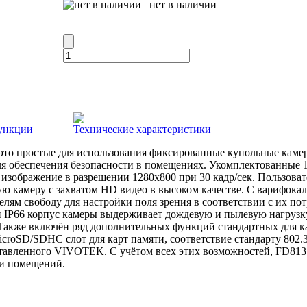
нет в наличии
ункции
Технические характеристики
 простые для использования фиксированные купольные камер
я обеспечения безопасности в помещениях. Укомплектованные 
изображение в разрешении 1280х800 при 30 кадр/сек. Пользоват
 камеру с захватом HD видео в высоком качестве. С варифок
елям свободу для настройки поля зрения в соответствии с их по
IP66 корпус камеры выдерживает дождевую и пылевую нагрузку
Также включён ряд дополнительных функций стандартных для 
croSD/SDHC слот для карт памяти, соответствие стандарту 802.3a
авленного VIVOTEK. С учётом всех этих возможностей, FD813
ри помещений.