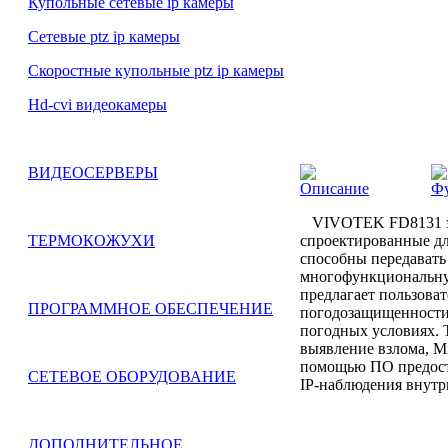
Купольные сетевые ip камеры
Сетевые ptz ip камеры
Скоростные купольные ptz ip камеры
Hd-cvi видеокамеры
ВИДЕОСЕРВЕРЫ
Описание
Ф
VIVOTEK FD8131 это
спроектированные дл
ТЕРМОКОЖУХИ
способны передавать 
многофункциональную
предлагает пользоват
ПРОГРАММНОЕ ОБЕСПЕЧЕНИЕ
погодозащищенности 
погодных условиях. 
выявление взлома, Mi
помощью ПО предост
СЕТЕВОЕ ОБОРУДОВАНИЕ
IP-наблюдения внут
ДОПОЛНИТЕЛЬНОЕ