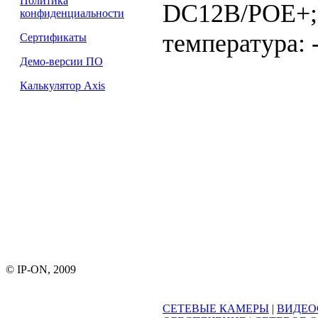
Политика
DC12В/PОE+; 
конфиденциальности
температура: 
Сертификаты
Демо-версии ПО
Калькулятор Axis
© IP-ON, 2009
СЕТЕВЫЕ КАМЕРЫ
|
ВИДЕО