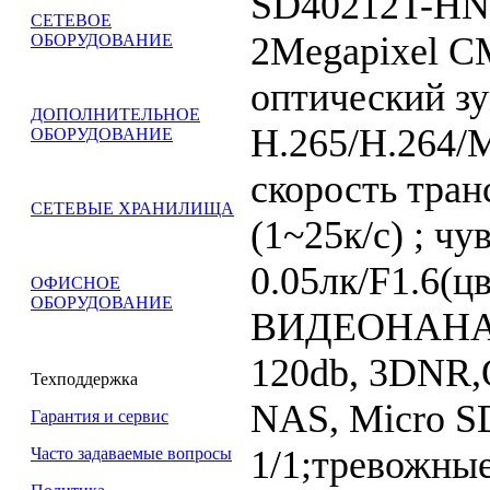
SD40212T-HN, 
СЕТЕВОЕ
2Megapixel C
ОБОРУДОВАНИЕ
оптический зу
ДОПОЛНИТЕЛЬНОЕ
H.265/H.264/
ОБОРУДОВАНИЕ
скорость тран
СЕТЕВЫЕ ХРАНИЛИЩА
(1~25к/с) ; чу
0.05лк/F1.6(цв
ОФИСНОЕ
ОБОРУДОВАНИЕ
ВИДЕОНАНА
120db, 3DNR,
Техподдержка
NAS, Micro SD
Гарантия и сервис
1/1;тревожные
Часто задаваемые вопросы