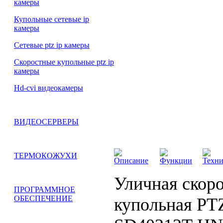
камеры
Купольные сетевые ip
камеры
Сетевые ptz ip камеры
Скоростные купольные ptz ip
камеры
Hd-cvi видеокамеры
ВИДЕОСЕРВЕРЫ
ТЕРМОКОЖУХИ
Описание
Функции
Техни
Уличная скор
ПРОГРАММНОЕ
ОБЕСПЕЧЕНИЕ
купольная PT