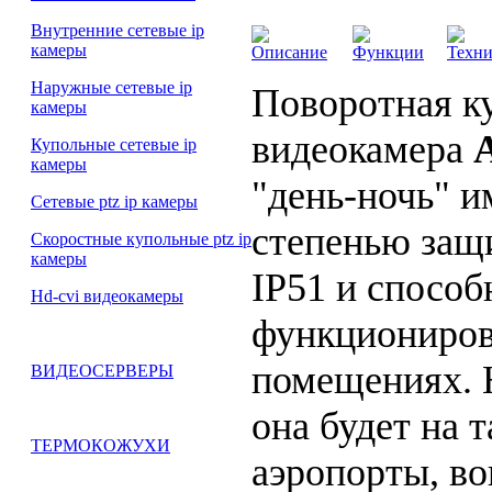
Внутренние сетевые ip
камеры
Описание
Функции
Техни
Наружные сетевые ip
Поворотная к
камеры
видеокамера
Купольные сетевые ip
камеры
"день-ночь" и
Сетевые ptz ip камеры
степенью защ
Скоростные купольные ptz ip
камеры
IP51 и способ
Hd-cvi видеокамеры
функциониров
помещениях. 
ВИДЕОСЕРВЕРЫ
она будет на 
ТЕРМОКОЖУХИ
аэропорты, во