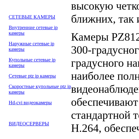
высокую четко
ближних, так 
СЕТЕВЫЕ КАМЕРЫ
Внутренние сетевые ip
камеры
Камеры PZ812
Наружные сетевые ip
300-градусног
камеры
градусного н
Купольные сетевые ip
камеры
наиболее пол
Сетевые ptz ip камеры
видеонаблюд
Скоростные купольные ptz ip
камеры
обеспечивают
Hd-cvi видеокамеры
стандартной 
ВИДЕОСЕРВЕРЫ
H.264
, обесп