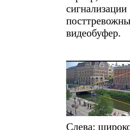
сигнализац
посттревожны
видеобуфер.
Слева: широко