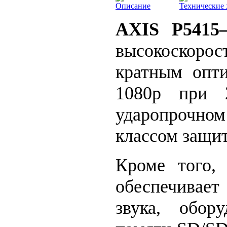
Описание
Технические 
AXIS P5415
высокоскорос
кратным опт
1080р при 2
ударопрочно
классом защит
Кроме того,
обеспечивае
звука, обор