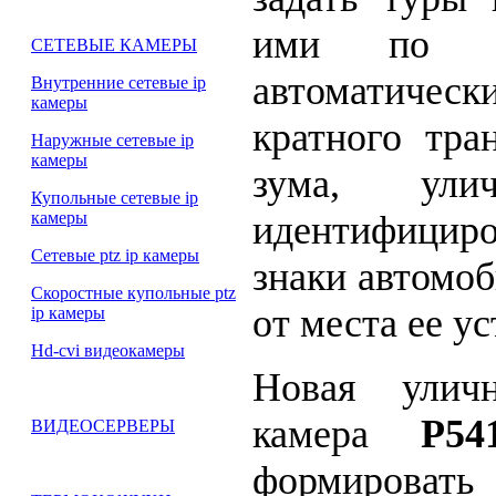
ими по ко
СЕТЕВЫЕ КАМЕРЫ
автоматическ
Внутренние сетевые ip
камеры
кратного тра
Наружные сетевые ip
камеры
зума, ули
Купольные сетевые ip
идентифициро
камеры
Сетевые ptz ip камеры
знаки автомоб
Скоростные купольные ptz
от места ее у
ip камеры
Hd-cvi видеокамеры
Новая уличн
камера
P54
ВИДЕОСЕРВЕРЫ
формировать