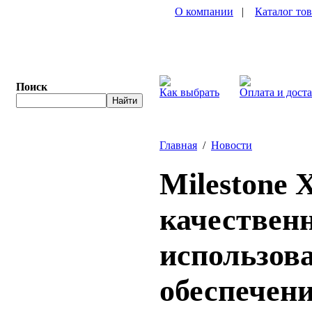
О компании
|
Каталог то
Поиск
Как выбрать
Оплата и дост
Главная
/
Новости
Milestone X
качественн
использов
обеспечен