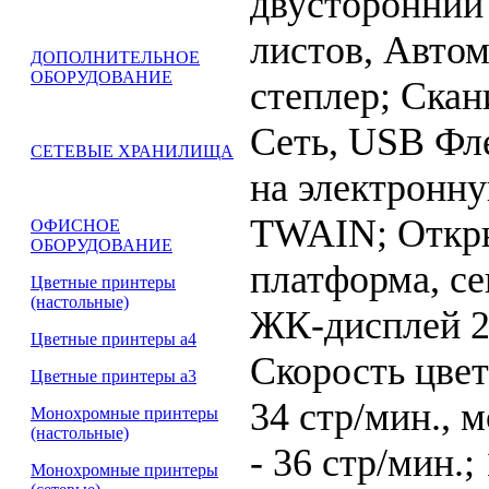
двусторонний
листов, Авто
ДОПОЛНИТЕЛЬНОЕ
ОБОРУДОВАНИЕ
степлер; Скан
Сеть, USB Фл
СЕТЕВЫЕ ХРАНИЛИЩА
на электронну
TWAIN; Откры
ОФИСНОЕ
ОБОРУДОВАНИЕ
платформа, с
Цветные принтеры
(настольные)
ЖК-дисплей 2
Цветные принтеры а4
Скорость цвет
Цветные принтеры а3
34 стр/мин., 
Монохромные принтеры
(настольные)
- 36 стр/мин.;
Монохромные принтеры