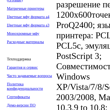
(сетевые)
разрешение п
Матричные принтеры
1200x600точе
Цветные мфу формата а4
ProQ2400; яз
Цветные мфу формата а3
принтера: PCL
Монохромные мфу
Расходные материалы
PCL5c, эмуля
PostScript 3;
Техподдержка
Совместимост
Гарантия и сервис
Windows
Часто задаваемые вопросы
XP/Vista/7/8/S
Политика
конфиденциальности
2003/2008, M
Сертификаты
10.3.9 to 10.8
Демо-версии ПО