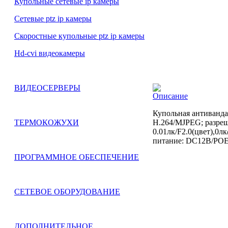
Купольные сетевые ip камеры
Сетевые ptz ip камеры
Скоростные купольные ptz ip камеры
Hd-cvi видеокамеры
ВИДЕОСЕРВЕРЫ
Описание
Купольная антиванда
H.264/MJPEG; разреш
ТЕРМОКОЖУХИ
0.01лк/F2.0(цвет)
питание: DC12В/PОE; 
ПРОГРАММНОЕ ОБЕСПЕЧЕНИЕ
СЕТЕВОЕ ОБОРУДОВАНИЕ
ДОПОЛНИТЕЛЬНОЕ