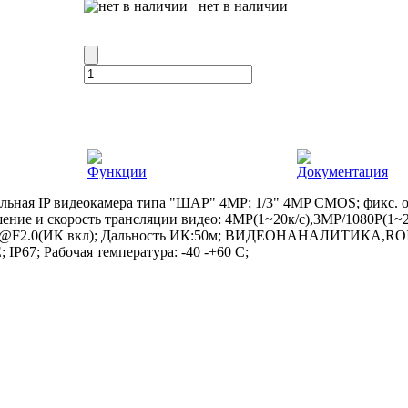
нет в наличии
Функции
Документация
льная IP видеокамера типа "ШАР" 4MP; 1/3" 4MP CMOS; фикс. об
ение и скорость трансляции видео: 4MP(1~20к/c),3MP/1080P(1~25
,0лк@F2.0(ИК вкл); Дальность ИК:50м; ВИДЕОНАНАЛИТИКА,R
IP67; Рабочая температура: -40 -+60 С;