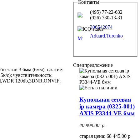
Контакты
(495) 77-22-632
(926) 730-13-31
306542074
Aduard.Turenko
Спецпредложение
ъектив 3.6мм (6мм); сжатие:
к/c); чувствительность:
OI,WDR 120db,3DNR,ONVIF;
Купольная сетевая
ip камера (0325-001)
AXIS P3344-VE 6мм
40 999.00 p.
старая цена: 68 445.00 р