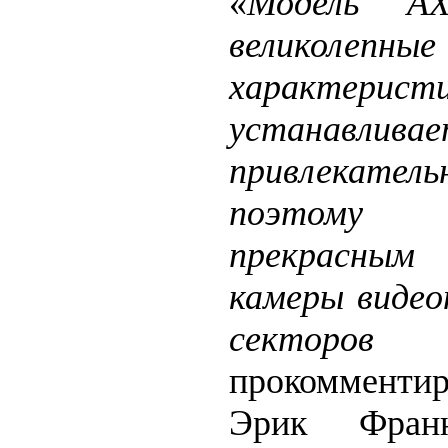
«
Модель A
великолепн
характе
устанавлива
привлекат
поэтому 
прекрасным
камеры видео
секторов 
прокоммент
Эрик Фран