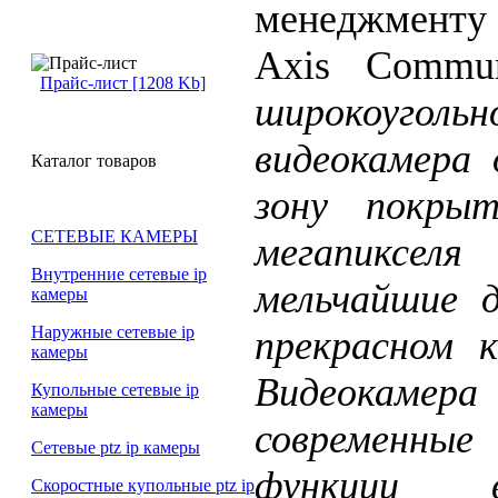
менеджменту
Axis Commun
Прайс-лист [1208 Kb]
широкоуго
видеокамера 
Каталог товаров
зону покры
СЕТЕВЫЕ КАМЕРЫ
мегапикселя 
Внутренние сетевые ip
мельчайшие 
камеры
Наружные сетевые ip
прекрасном 
камеры
Видеокаме
Купольные сетевые ip
камеры
современны
Сетевые ptz ip камеры
функции в
Скоростные купольные ptz ip