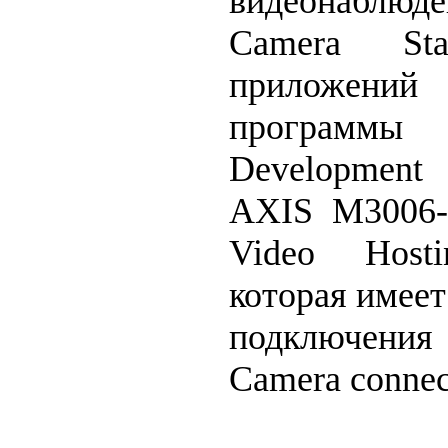
видеонаблюде
Camera St
приложений 
программы
Development 
AXIS M3006-
Video Host
которая имее
подключени
Camera connec