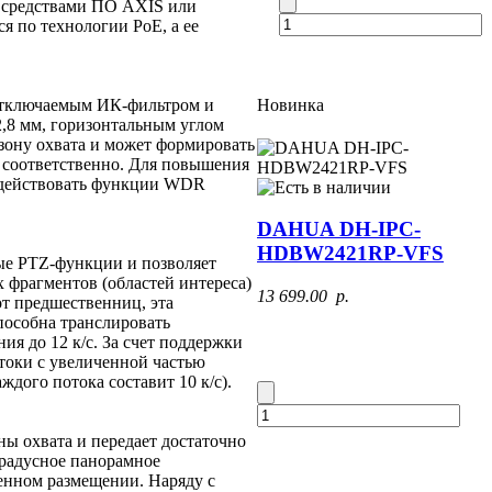
ие средствами ПО AXIS или
 по технологии PoE, а ее
Новинка
отключаемым ИК-фильтром и
,8 мм, горизонтальным углом
 зону охвата и может формировать
, соответственно. Для повышения
задействовать функции WDR
DAHUA DH-IPC-
HDBW2421RP-VFS
ые PTZ-функции и позволяет
 фрагментов (областей интереса)
13 699.00 p.
т предшественниц, эта
пособна транслировать
ния до 12 к/с. За счет поддержки
отоки с увеличенной частью
дого потока составит 10 к/с).
ны охвата и передает достаточно
градусное панорамное
тенном размещении. Наряду с