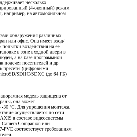
ддерживает несколько
адрированный (4-оконный) режим.
ы, например, на автомобильном
нтами обнаружения различных
ран или офис. Она имеет вход/
ь попытки воздействия на ее
тановке в зоне входной двери в
людей, а на базе программной
 подсчет посетителей и др.
ть пресеты (цифровыми
а microSD/SDHC/SDXC (до 64 ГБ)
панорамная модель защищена от
раны, она может
 -30 °С. Для упрощения монтажа,
итание осуществляется по сети
в AXIS в составе видеосистемы
S Camera Companion или
7-PVE соответствует требованиям
телей.