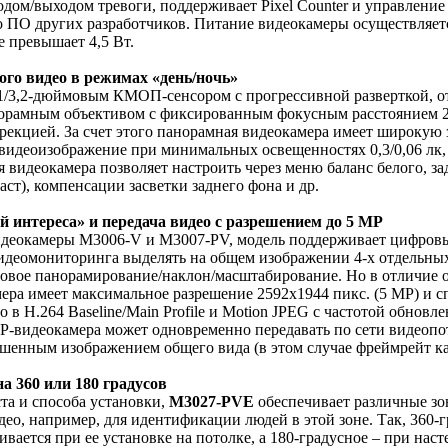
ходом/выходом тревоги, поддерживает Pixel Counter и управлен
ПО других разработчиков. Питание видеокамеры осуществляется
е превышает 4,5 Вт.
го видео в режимах «день/ночь»
 1/3,2-дюймовым КМОП-сенсором с прогрессивной разверткой, 
орамным объективом с фиксированным фокусным расстоянием 2
ррекцией. За счет этого панорамная видеокамера имеет широкую
 видеоизображение при минимальных освещенностях 0,3/0,06 лк
я видеокамера позволяет настроить через меню баланс белого, 
ст), компенсации засветки заднего фона и др.
й интереса» и передача видео с разрешением до 5 MP
идеокамеры M3006-V и M3007-PV, модель поддерживает цифров
идеомониторинга выделять на общем изображении 4-х отдельных
овое панорамирование/наклон/масштабирование. Но в отличие о
ера имеет максимальное разрешение 2592х1944 пикс. (5 MP) и с
 в H.264 Baseline/Main Profile и Motion JPEG с частотой обновле
 IP-видеокамера может одновременно передавать по сети видеоп
шенным изображением общего вида (в этом случае фреймрейт каж
а 360 или 180 градусов
та и способа установки,
M3027-PVE
обеспечивает различные зо
део, например, для идентификации людей в этой зоне. Так, 360-
вается при ее установке на потолке, а 180-градусное – при нас