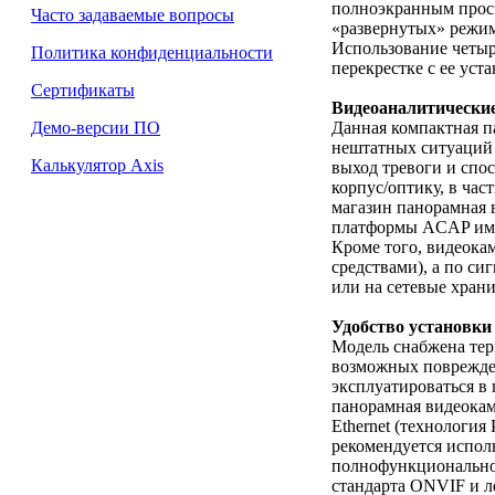
полноэкранным просм
Часто задаваемые вопросы
«развернутых» режим
Использование четыр
Политика конфиденциальности
перекрестке с ее уст
Сертификаты
Видеоаналитически
Данная компактная п
Демо-версии ПО
нештатных ситуаций н
Калькулятор Axis
выход тревоги и спос
корпус/оптику, в час
магазин панорамная 
платформы ACAP имее
Кроме того, видеока
средствами), а по с
или на сетевые хра
Удобство установки
Модель снабжена тер
возможных поврежде
эксплуатироваться в
панорамная видеокам
Ethernet (технология
рекомендуется испол
полнофункциональное
стандарта ONVIF и л