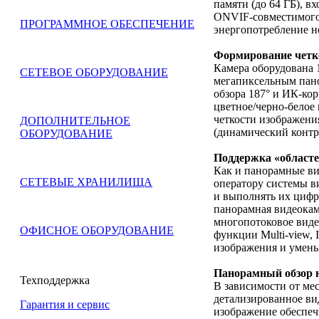
памяти (до 64 ГБ), в
ONVIF-совместимого 
ПРОГРАММНОЕ ОБЕСПЕЧЕНИЕ
энергопотребление н
Формирование четко
Камера оборудована
СЕТЕВОЕ ОБОРУДОВАНИЕ
мегапиксельным пан
обзора 187° и ИК-ко
цветное/черно-белое
четкости изображени
ДОПОЛНИТЕЛЬНОЕ
(динамический контра
ОБОРУДОВАНИЕ
Поддержка «областе
Как и панорамные в
СЕТЕВЫЕ ХРАНИЛИЩА
оператору системы в
и выполнять их цифр
панорамная видеокам
многопотоковое видео
ОФИСНОЕ ОБОРУДОВАНИЕ
функции Multi-view,
изображения и умень
Панорамный обзор н
Техподдержка
В зависимости от мес
детализированное ви
Гарантия и сервис
изображение обеспечи