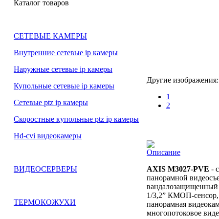
Каталог товаров
СЕТЕВЫЕ КАМЕРЫ
Внутренние сетевые ip камеры
Наружные сетевые ip камеры
Другие изображения:
Купольные сетевые ip камеры
1
Сетевые ptz ip камеры
2
Скоростные купольные ptz ip камеры
Hd-cvi видеокамеры
Описание
AXIS M3027-PVE
- 
ВИДЕОСЕРВЕРЫ
панорамной видеосъе
вандалозащищенный к
1/3,2” КМОП-сенсор,
ТЕРМОКОЖУХИ
панорамная видеокам
многопотоковое виде