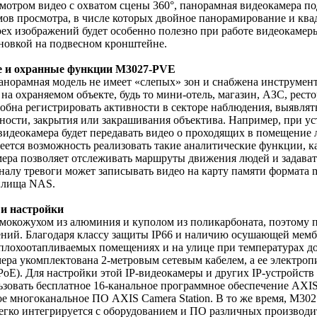
отром видео с охватом сцены 360°, панорамная видеокамера по
ов просмотра, в числе которых двойное панорамирование и кв
ех изображений будет особенно полезно при работе видеокамер
ановкой на подвесном кронштейне.
е и охранные функции M3027-PVE
анорамная модель не имеет «слепых» зон и снабжена инструме
а охраняемом объекте, будь то мини-отель, магазин, АЗС, ресто
обна регистрировать активности в секторе наблюдения, выявлят
тности, закрытия или закрашивания объектива. Например, при ус
видеокамера будет передавать видео о проходящих в помещение 
тся возможность реализовать такие аналитические функции, как
мера позволяет отслеживать маршруты движения людей и задава
игналу тревоги может записывать видео на карту памяти формат
нилища NAS.
 и настройки
мокожухом из алюминия и куполом из поликарбоната, поэтому 
ний. Благодаря классу защиты IP66 и наличию осушающей мемб
 плохоотапливаемых помещениях и на улице при температурах до
ера укомплектована 2-метровым сетевым кабелем, а ее электроп
 PoE). Для настройки этой IP-видеокамеры и других IP-устройст
ьзовать бесплатное 16-канальное программное обеспечение AXI
 многоканальное ПО AXIS Camera Station. В то же время, M302
егко интегрируется с оборудованием и ПО различных производи