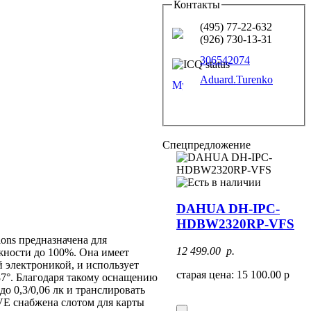
Контакты
(495) 77-22-632
(926) 730-13-31
306542074
Aduard.Turenko
Спецпредложение
DAHUA DH-IPC-
HDBW2320RP-VFS
ons предназначена для
12 499.00 p.
жности до 100%. Она имеет
электроникой, и использует
старая цена: 15 100.00 р
87°. Благодаря такому оснащению
о 0,3/0,06 лк и транслировать
VE снабжена слотом для карты