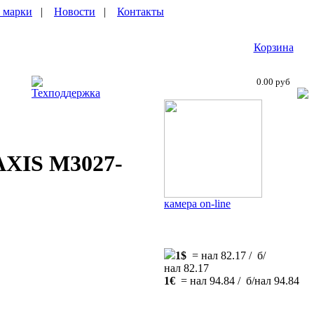
 марки
|
Новости
|
Контакты
Корзина
0.00 руб
Техподдержка
 AXIS M3027-
камера on-line
1$
= нал 82.17 / б/
нал 82.17
1€
= нал 94.84 / б/нал 94.84