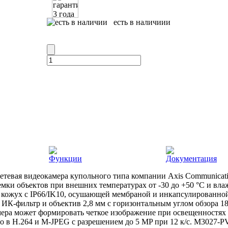
есть в наличиии
Функции
Документация
сетевая видеокамера купольного типа компании Axis Communicati
мки объектов при внешних температурах от -30 до +50 °C и вла
ожух с IP66/IK10, осушающей мембраной и инкапсулированной 
 ИК-фильтр и объектив 2,8 мм с горизонтальным углом обзора 1
ера может формировать четкое изображение при освещенностях д
о в H.264 и M-JPEG с разрешением до 5 MP при 12 к/с. M3027-P